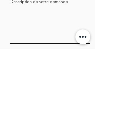
Description de votre demande
Téléverser des photos pour faciliter
l’évaluation (optionnel)
Importer fichier
Importez un fichier pris en charge (max. 15 Mo)
Envoyer