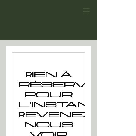
Rien à
réserver
pour
l'instant.
Revenez
nous
voir