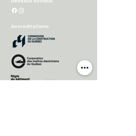
Réseaux sociaux
Accréditations
License RBQ : 5849-9641-01
Coordonnées
450-661-6801
info@charbonneauelectrique.com